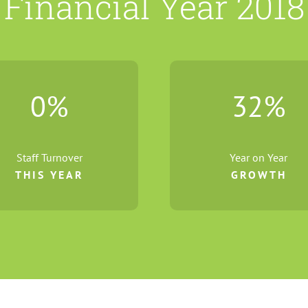
Financial Year 2018
0
%
32
%
Staff Turnover
Year on Year
THIS YEAR
GROWTH