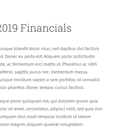
2019 Financials
isque blandit dolor risus, sed dapibus dui facilisis
d. Donec eu porta elit. Aliquam porta sollicitudin
nte, ac fermentum orci mattis et. Phasellus ac nibh
leifend, sagittis purus nec, elementum massa.
isque tincidunt sapien a sem porttitor, id convallis
lor pharetra. Donec tempor cursus facilisis.
eque porro quisquam est, qui dolorem ipsum quia
lor sit amet, consectetur, adipisci velit, sed quia non
umquam eius modi tempora incidunt ut labore
olore magnm aliquam quaerat voluptatem.