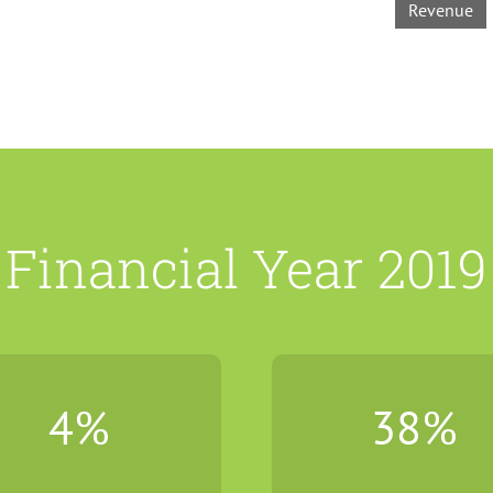
Revenue
Financial Year 2019
4
%
38
%