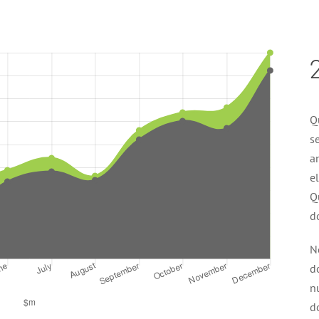
Qu
se
a
e
Qu
do
N
do
n
d