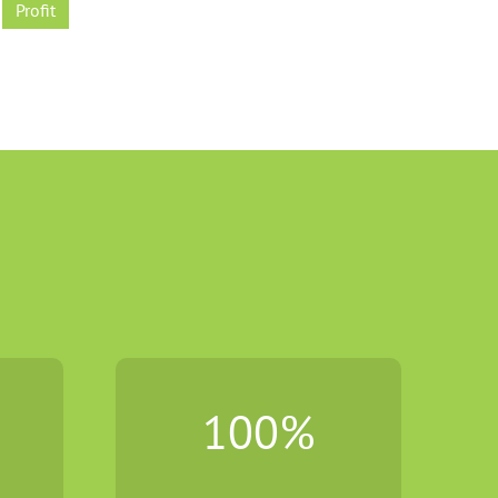
Profit
100
%